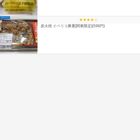
ローソン
★★★★☆
炭火焼 イベリコ豚重[関東限定](598円)