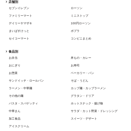
店舗別
セブンイレブン
ローソン
ファミリーマート
ミニストップ
デイリーヤマザキ
100円ローソン
まいばすけっと
ポプラ
セイコーマート
コンビニまとめ
食品別
お弁当
丼もの・カレー
おにぎり
お寿司
お惣菜
ベーカリー・パン
サンドイッチ・ロールパン
そば・うどん
ラーメン・中華麺
カップ麺・カップラーメン
その他の麺
グラタン・ドリア
パスタ・スパゲッティ
ホットスナック・揚げ物
中華まん
サラダ・カット野菜・ドレッシング
加工食品
スイーツ・デザート
アイスクリーム