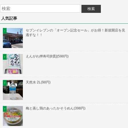
人気記事
セブンイレブンの「オープン記念セール」がお得！新規開店を見
逃すな！！
えんがわ押寿司[8貫](598円)
天然水 2L(98円)
梅と蒸し鶏のあったかそうめん(398円)