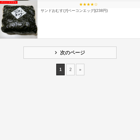
デイリーヤマザキ
★★★★☆
サンドおむすび[ベーコンエッグ](238円)
次のページ
1
2
»