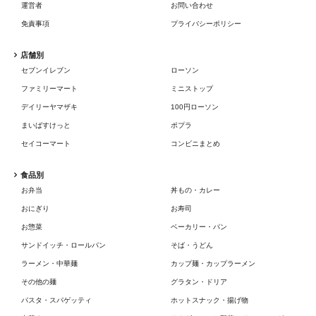
運営者
お問い合わせ
免責事項
プライバシーポリシー
店舗別
セブンイレブン
ローソン
ファミリーマート
ミニストップ
デイリーヤマザキ
100円ローソン
まいばすけっと
ポプラ
セイコーマート
コンビニまとめ
食品別
お弁当
丼もの・カレー
おにぎり
お寿司
お惣菜
ベーカリー・パン
サンドイッチ・ロールパン
そば・うどん
ラーメン・中華麺
カップ麺・カップラーメン
その他の麺
グラタン・ドリア
パスタ・スパゲッティ
ホットスナック・揚げ物