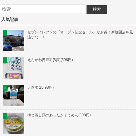
人気記事
セブンイレブンの「オープン記念セール」がお得！新規開店を見
逃すな！！
えんがわ押寿司[8貫](598円)
天然水 2L(98円)
梅と蒸し鶏のあったかそうめん(398円)