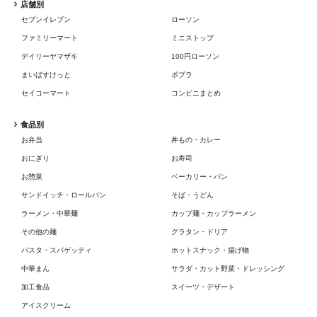
店舗別
セブンイレブン
ローソン
ファミリーマート
ミニストップ
デイリーヤマザキ
100円ローソン
まいばすけっと
ポプラ
セイコーマート
コンビニまとめ
食品別
お弁当
丼もの・カレー
おにぎり
お寿司
お惣菜
ベーカリー・パン
サンドイッチ・ロールパン
そば・うどん
ラーメン・中華麺
カップ麺・カップラーメン
その他の麺
グラタン・ドリア
パスタ・スパゲッティ
ホットスナック・揚げ物
中華まん
サラダ・カット野菜・ドレッシング
加工食品
スイーツ・デザート
アイスクリーム