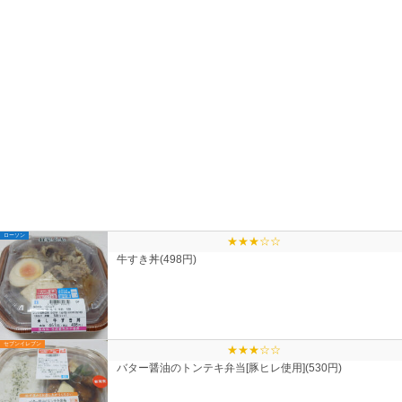
ローソン
★★★☆☆
牛すき丼(498円)
セブンイレブン
★★★☆☆
バター醤油のトンテキ弁当[豚ヒレ使用](530円)