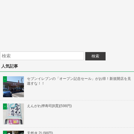
人気記事
セブンイレブンの「オープン記念セール」がお得！新規開店を見
逃すな！！
えんがわ押寿司[8貫](598円)
天然水 2L(98円)