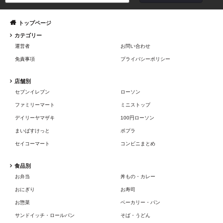
トップページ
カテゴリー
運営者
お問い合わせ
免責事項
プライバシーポリシー
店舗別
セブンイレブン
ローソン
ファミリーマート
ミニストップ
デイリーヤマザキ
100円ローソン
まいばすけっと
ポプラ
セイコーマート
コンビニまとめ
食品別
お弁当
丼もの・カレー
おにぎり
お寿司
お惣菜
ベーカリー・パン
サンドイッチ・ロールパン
そば・うどん