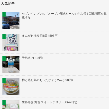
人気記事
セブンイレブンの「オープン記念セール」がお得！新規開店を見
逃すな！！
えんがわ押寿司[8貫](598円)
天然水 2L(98円)
梅と蒸し鶏のあったかそうめん(398円)
生春巻き 海老 スイートチリソース(420円)