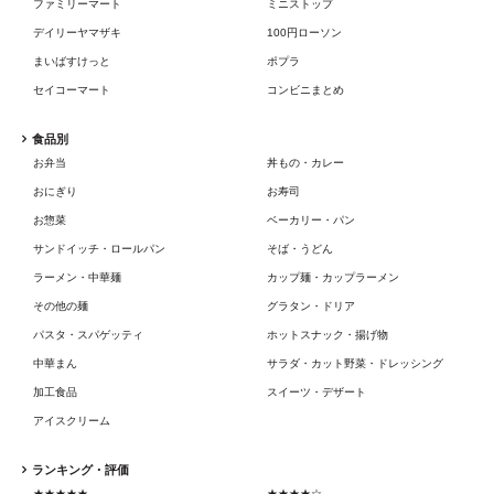
ファミリーマート
ミニストップ
デイリーヤマザキ
100円ローソン
まいばすけっと
ポプラ
セイコーマート
コンビニまとめ
食品別
お弁当
丼もの・カレー
おにぎり
お寿司
お惣菜
ベーカリー・パン
サンドイッチ・ロールパン
そば・うどん
ラーメン・中華麺
カップ麺・カップラーメン
その他の麺
グラタン・ドリア
パスタ・スパゲッティ
ホットスナック・揚げ物
中華まん
サラダ・カット野菜・ドレッシング
加工食品
スイーツ・デザート
アイスクリーム
ランキング・評価
★★★★★
★★★★☆