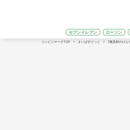
セブンイレブン
ローソン
>
>
コンビニサーチTOP
まいばすけっと
7種具材のけんち