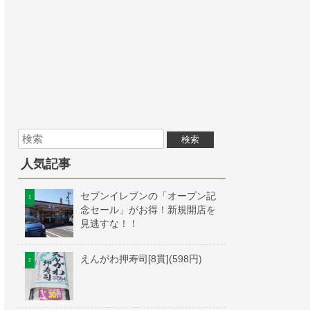
人気記事
セブンイレブンの「オープン記
念セール」がお得！新規開店を
見逃すな！！
えんがわ押寿司[8貫](598円)