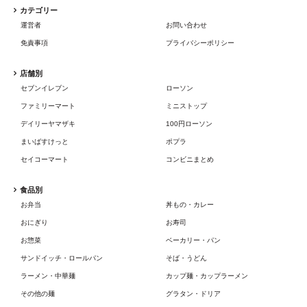
カテゴリー
運営者
お問い合わせ
免責事項
プライバシーポリシー
店舗別
セブンイレブン
ローソン
ファミリーマート
ミニストップ
デイリーヤマザキ
100円ローソン
まいばすけっと
ポプラ
セイコーマート
コンビニまとめ
食品別
お弁当
丼もの・カレー
おにぎり
お寿司
お惣菜
ベーカリー・パン
サンドイッチ・ロールパン
そば・うどん
ラーメン・中華麺
カップ麺・カップラーメン
その他の麺
グラタン・ドリア