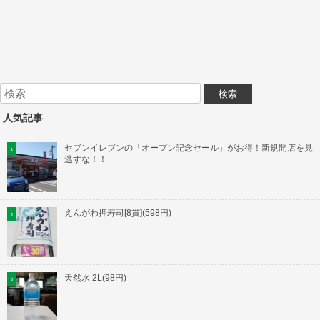
人気記事
セブンイレブンの「オープン記念セール」がお得！新規開店を見
逃すな！！
えんがわ押寿司[8貫](598円)
天然水 2L(98円)