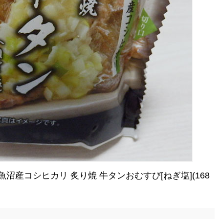
産コシヒカリ 炙り焼 牛タンおむすび[ねぎ塩](168