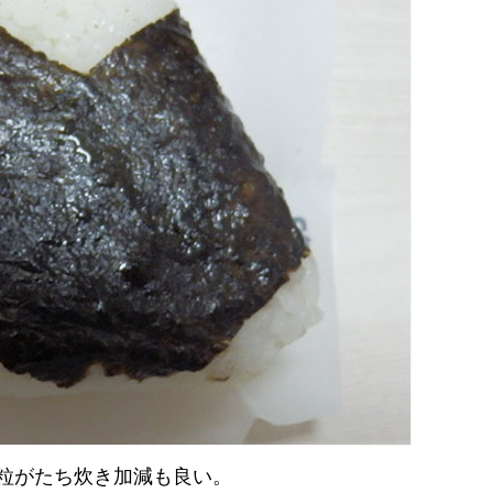
粒がたち炊き加減も良い。