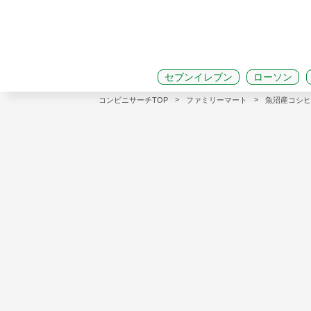
セブンイレブン
ローソン
>
>
コンビニサーチTOP
ファミリーマート
魚沼産コシヒ