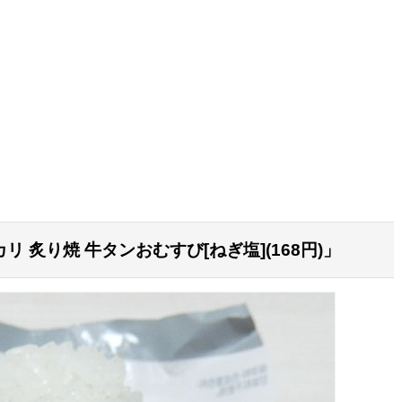
 炙り焼 牛タンおむすび[ねぎ塩](168円)」