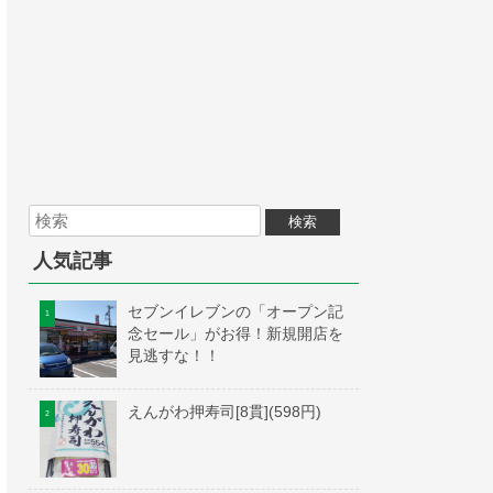
人気記事
セブンイレブンの「オープン記
念セール」がお得！新規開店を
見逃すな！！
えんがわ押寿司[8貫](598円)