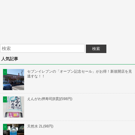
人気記事
セブンイレブンの「オープン記念セール」がお得！新規開店を見
逃すな！！
えんがわ押寿司[8貫](598円)
天然水 2L(98円)