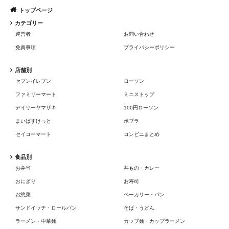
トップページ
カテゴリー
運営者
お問い合わせ
免責事項
プライバシーポリシー
店舗別
セブンイレブン
ローソン
ファミリーマート
ミニストップ
デイリーヤマザキ
100円ローソン
まいばすけっと
ポプラ
セイコーマート
コンビニまとめ
食品別
お弁当
丼もの・カレー
おにぎり
お寿司
お惣菜
ベーカリー・パン
サンドイッチ・ロールパン
そば・うどん
ラーメン・中華麺
カップ麺・カップラーメン