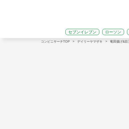
セブンイレブン
ローソン
>
>
コンビニサーチTOP
デイリーヤマザキ
竜田揚げ&目玉