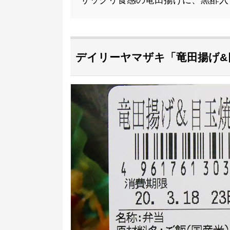
サックリ食感の竜田揚げに、黒酢入
デイリーヤマザキ「竜田揚げ&目