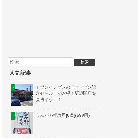
人気記事
セブンイレブンの「オープン記
念セール」がお得！新規開店を
見逃すな！！
えんがわ押寿司[8貫](598円)