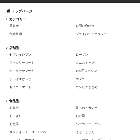
トップページ
カテゴリー
運営者
お問い合わせ
免責事項
プライバシーポリシー
店舗別
セブンイレブン
ローソン
ファミリーマート
ミニストップ
デイリーヤマザキ
100円ローソン
まいばすけっと
ポプラ
セイコーマート
コンビニまとめ
食品別
お弁当
丼もの・カレー
おにぎり
お寿司
お惣菜
ベーカリー・パン
サンドイッチ・ロールパン
そば・うどん