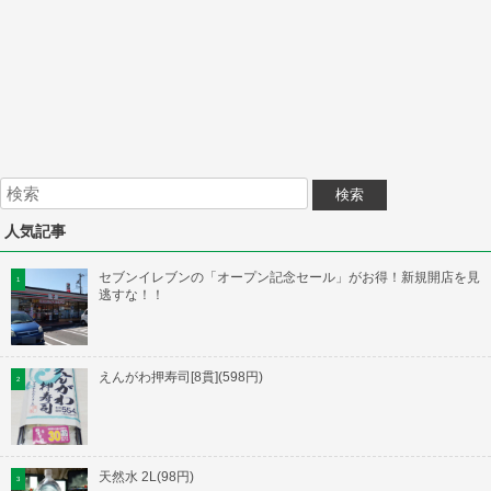
人気記事
セブンイレブンの「オープン記念セール」がお得！新規開店を見
逃すな！！
えんがわ押寿司[8貫](598円)
天然水 2L(98円)