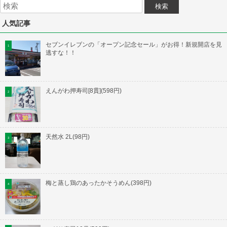
人気記事
セブンイレブンの「オープン記念セール」がお得！新規開店を見
逃すな！！
えんがわ押寿司[8貫](598円)
天然水 2L(98円)
梅と蒸し鶏のあったかそうめん(398円)