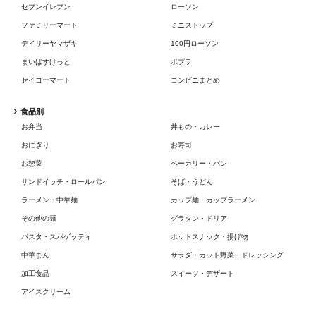
セブンイレブン
ローソン
ファミリーマート
ミニストップ
デイリーヤマザキ
100円ローソン
まいばすけっと
ポプラ
セイコーマート
コンビニまとめ
食品別
お弁当
丼もの・カレー
おにぎり
お寿司
お惣菜
ベーカリー・パン
サンドイッチ・ロールパン
そば・うどん
ラーメン・中華麺
カップ麺・カップラーメン
その他の麺
グラタン・ドリア
パスタ・スパゲッティ
ホットスナック・揚げ物
中華まん
サラダ・カット野菜・ドレッシング
加工食品
スイーツ・デザート
アイスクリーム