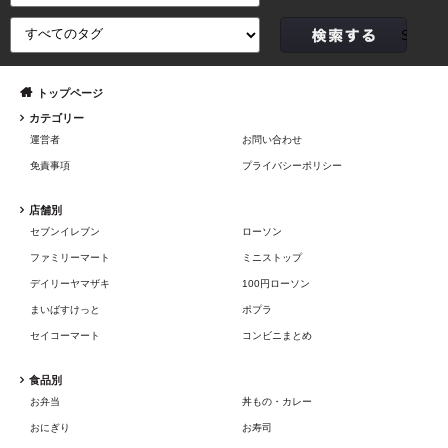
トップページ
カテゴリー
運営者
お問い合わせ
免責事項
プライバシーポリシー
店舗別
セブンイレブン
ローソン
ファミリーマート
ミニストップ
デイリーヤマザキ
100円ローソン
まいばすけっと
ポプラ
セイコーマート
コンビニまとめ
食品別
お弁当
丼もの・カレー
おにぎり
お寿司