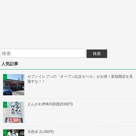
人気記事
セブンイレブンの「オープン記念セール」がお得！新規開店を見
逃すな！！
えんがわ押寿司[8貫](598円)
天然水 2L(98円)