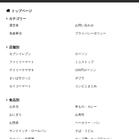
トップページ
カテゴリー
運営者
お問い合わせ
免責事項
プライバシーポリシー
店舗別
セブンイレブン
ローソン
ファミリーマート
ミニストップ
デイリーヤマザキ
100円ローソン
まいばすけっと
ポプラ
セイコーマート
コンビニまとめ
食品別
お弁当
丼もの・カレー
おにぎり
お寿司
お惣菜
ベーカリー・パン
サンドイッチ・ロールパン
そば・うどん
ラーメン・中華麺
カップ麺・カップラーメン