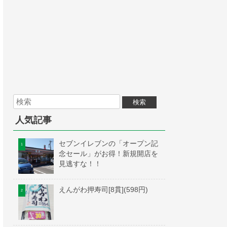
人気記事
セブンイレブンの「オープン記
念セール」がお得！新規開店を
見逃すな！！
えんがわ押寿司[8貫](598円)