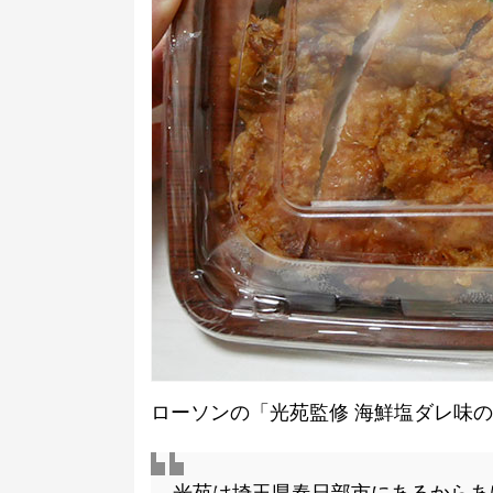
ローソンの「光苑監修 海鮮塩ダレ味の唐