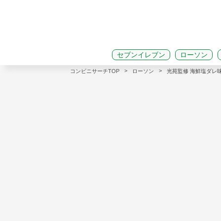
セブンイレブン
ローソン
>
>
コンビニサーチTOP
ローソン
光苑監修 海鮮塩ダレ味