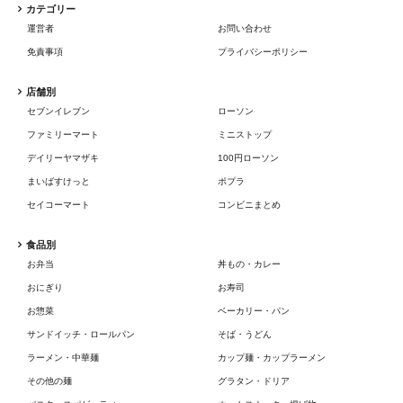
カテゴリー
運営者
お問い合わせ
免責事項
プライバシーポリシー
店舗別
セブンイレブン
ローソン
ファミリーマート
ミニストップ
デイリーヤマザキ
100円ローソン
まいばすけっと
ポプラ
セイコーマート
コンビニまとめ
食品別
お弁当
丼もの・カレー
おにぎり
お寿司
お惣菜
ベーカリー・パン
サンドイッチ・ロールパン
そば・うどん
ラーメン・中華麺
カップ麺・カップラーメン
その他の麺
グラタン・ドリア