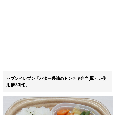
セブンイレブン「バター醤油のトンテキ弁当[豚ヒレ使
用](530円)」