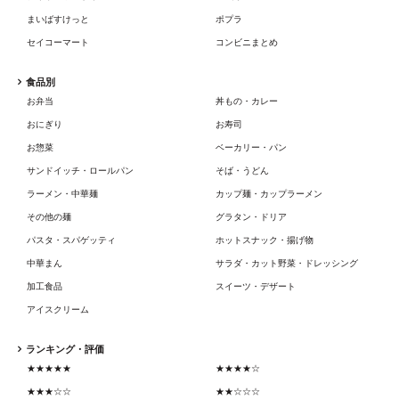
まいばすけっと
ポプラ
セイコーマート
コンビニまとめ
食品別
お弁当
丼もの・カレー
おにぎり
お寿司
お惣菜
ベーカリー・パン
サンドイッチ・ロールパン
そば・うどん
ラーメン・中華麺
カップ麺・カップラーメン
その他の麺
グラタン・ドリア
パスタ・スパゲッティ
ホットスナック・揚げ物
中華まん
サラダ・カット野菜・ドレッシング
加工食品
スイーツ・デザート
アイスクリーム
ランキング・評価
★★★★★
★★★★☆
★★★☆☆
★★☆☆☆