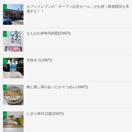
セブンイレブンの「オープン記念セール」がお得！新規開店を見
逃すな！！
えんがわ押寿司[8貫](598円)
天然水 2L(98円)
梅と蒸し鶏のあったかそうめん(398円)
にぎり寿司10貫(599円)