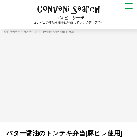
コンビニの商品を勝手に評価していくメディアです
コンビニサーチTOP
>
セブンイレブン
>
バター醤油のトンテキ弁当[豚ヒレ使用](…
バター醤油のトンテキ弁当[豚ヒレ使用]