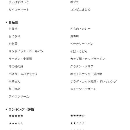
まいばすけっと
ポプラ
セイコーマート
コンビニまとめ
食品別
お弁当
丼もの・カレー
おにぎり
お寿司
お惣菜
ベーカリー・パン
サンドイッチ・ロールパン
そば・うどん
ラーメン・中華麺
カップ麺・カップラーメン
その他の麺
グラタン・ドリア
パスタ・スパゲッティ
ホットスナック・揚げ物
中華まん
サラダ・カット野菜・ドレッシング
加工食品
スイーツ・デザート
アイスクリーム
ランキング・評価
★★★★★
★★★★☆
★★★☆☆
★★☆☆☆