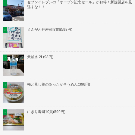
セブンイレブンの「オープン記念セール」がお得！新規開店を見
逃すな！！
えんがわ押寿司[8貫](598円)
天然水 2L(98円)
梅と蒸し鶏のあったかそうめん(398円)
にぎり寿司10貫(599円)