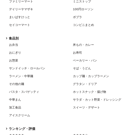
ファミリーマート
ミニストップ
デイリーヤマザキ
100円ローソン
まいばすけっと
ポプラ
セイコーマート
コンビニまとめ
食品別
お弁当
丼もの・カレー
おにぎり
お寿司
お惣菜
ベーカリー・パン
サンドイッチ・ロールパン
そば・うどん
ラーメン・中華麺
カップ麺・カップラーメン
その他の麺
グラタン・ドリア
パスタ・スパゲッティ
ホットスナック・揚げ物
中華まん
サラダ・カット野菜・ドレッシング
加工食品
スイーツ・デザート
アイスクリーム
ランキング・評価