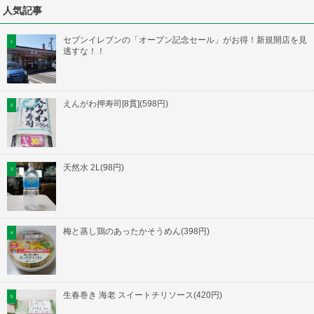
人気記事
セブンイレブンの「オープン記念セール」がお得！新規開店を見
逃すな！！
えんがわ押寿司[8貫](598円)
天然水 2L(98円)
梅と蒸し鶏のあったかそうめん(398円)
生春巻き 海老 スイートチリソース(420円)