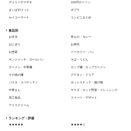
デイリーヤマザキ
100円ローソン
まいばすけっと
ポプラ
セイコーマート
コンビニまとめ
食品別
お弁当
丼もの・カレー
おにぎり
お寿司
お惣菜
ベーカリー・パン
サンドイッチ・ロールパン
そば・うどん
ラーメン・中華麺
カップ麺・カップラーメン
その他の麺
グラタン・ドリア
パスタ・スパゲッティ
ホットスナック・揚げ物
中華まん
サラダ・カット野菜・ドレッシング
加工食品
スイーツ・デザート
アイスクリーム
ランキング・評価
★★★★★
★★★★☆