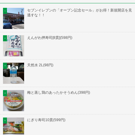
セブンイレブンの「オープン記念セール」がお得！新規開店を見
逃すな！！
えんがわ押寿司[8貫](598円)
天然水 2L(98円)
梅と蒸し鶏のあったかそうめん(398円)
にぎり寿司10貫(599円)