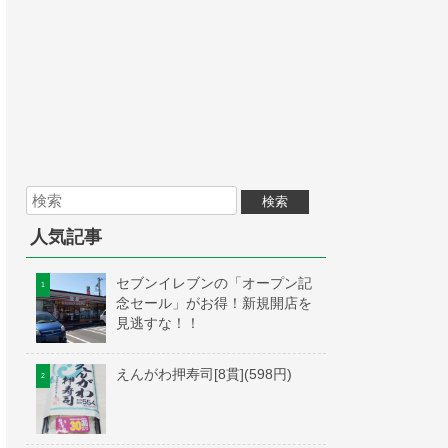
人気記事
セブンイレブンの「オープン記
念セール」がお得！新規開店を
見逃すな！！
えんがわ押寿司[8貫](598円)