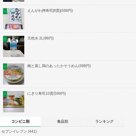
えんがわ押寿司[8貫](598円)
天然水 2L(98円)
梅と蒸し鶏のあったかそうめん(398円)
にぎり寿司10貫(599円)
コンビニ別
食品別
ランキング
セブンイレブン (441)