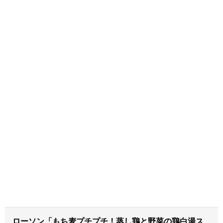
ローソン「もち麦プチプチ！蒸し鶏と野菜の鶏白湯ス