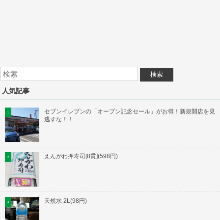
人気記事
セブンイレブンの「オープン記念セール」がお得！新規開店を見
逃すな！！
えんがわ押寿司[8貫](598円)
天然水 2L(98円)