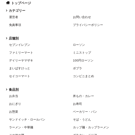
トップページ
カテゴリー
運営者
お問い合わせ
免責事項
プライバシーポリシー
店舗別
セブンイレブン
ローソン
ファミリーマート
ミニストップ
デイリーヤマザキ
100円ローソン
まいばすけっと
ポプラ
セイコーマート
コンビニまとめ
食品別
お弁当
丼もの・カレー
おにぎり
お寿司
お惣菜
ベーカリー・パン
サンドイッチ・ロールパン
そば・うどん
ラーメン・中華麺
カップ麺・カップラーメン