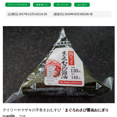
デイリーヤマザキ
★★★☆☆
サンデリカ
おにぎり
[公開日] 2017年12月14日10:25 [更新日] 2019年03月28日06:35
デイリーヤマザキの手巻きおむすび「
まぐろわさび醤油おにぎり
(140円)
」です。