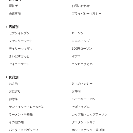
運営者
お問い合わせ
免責事項
プライバシーポリシー
店舗別
セブンイレブン
ローソン
ファミリーマート
ミニストップ
デイリーヤマザキ
100円ローソン
まいばすけっと
ポプラ
セイコーマート
コンビニまとめ
食品別
お弁当
丼もの・カレー
おにぎり
お寿司
お惣菜
ベーカリー・パン
サンドイッチ・ロールパン
そば・うどん
ラーメン・中華麺
カップ麺・カップラーメン
その他の麺
グラタン・ドリア
パスタ・スパゲッティ
ホットスナック・揚げ物