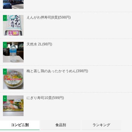
えんがわ押寿司[8貫](598円)
天然水 2L(98円)
梅と蒸し鶏のあったかそうめん(398円)
にぎり寿司10貫(599円)
コンビニ別
食品別
ランキング