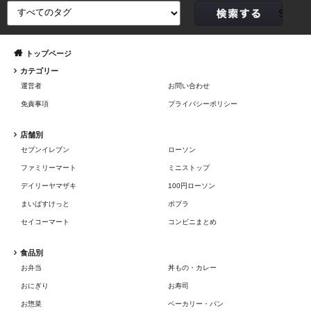
トップページ
カテゴリー
運営者
お問い合わせ
免責事項
プライバシーポリシー
店舗別
セブンイレブン
ローソン
ファミリーマート
ミニストップ
デイリーヤマザキ
100円ローソン
まいばすけっと
ポプラ
セイコーマート
コンビニまとめ
食品別
お弁当
丼もの・カレー
おにぎり
お寿司
お惣菜
ベーカリー・パン