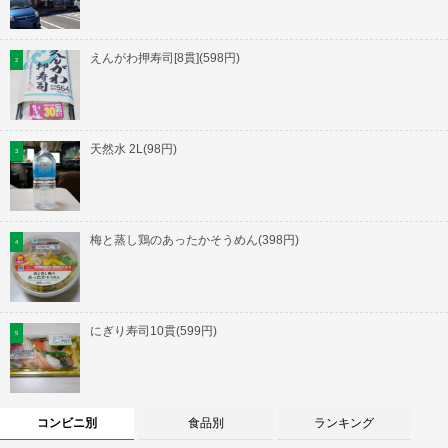
えんがわ押寿司[8貫](598円)
天然水 2L(98円)
梅と蒸し鶏のあったかそうめん(398円)
にぎり寿司10貫(599円)
コンビニ別
食品別
ランキング