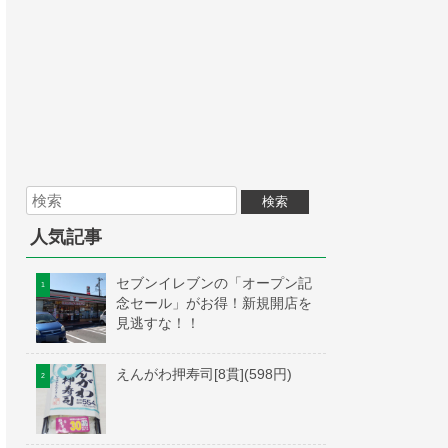
人気記事
セブンイレブンの「オープン記
念セール」がお得！新規開店を
見逃すな！！
えんがわ押寿司[8貫](598円)