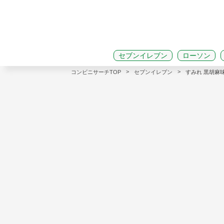
セブンイレブン
ローソン
>
>
コンビニサーチTOP
セブンイレブン
すみれ 黒胡麻味噌