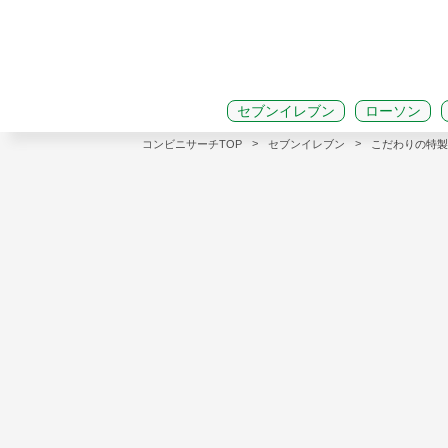
セブンイレブン
ローソン
>
>
コンビニサーチTOP
セブンイレブン
こだわりの特製肉