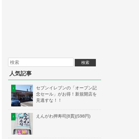
人気記事
セブンイレブンの「オープン記
念セール」がお得！新規開店を
見逃すな！！
えんがわ押寿司[8貫](598円)