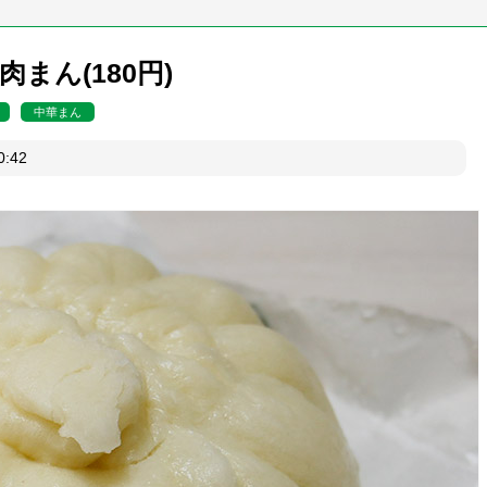
まん(180円)
中華まん
日20:42