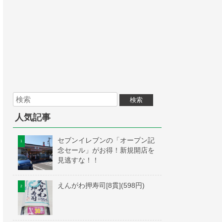
人気記事
セブンイレブンの「オープン記
念セール」がお得！新規開店を
見逃すな！！
えんがわ押寿司[8貫](598円)