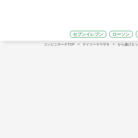
セブンイレブン
ローソン
>
>
コンビニサーチTOP
デイリーヤマザキ
から揚げエッグ