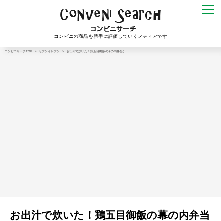
コンビニの商品を勝手に評価していくメディアです
コンビニサーチTOP
>
セブンイレブン
>
お出汁で炊いた！鶏五目御飯の幕の内弁当(…
お出汁で炊いた！鶏五目御飯の幕の内弁当